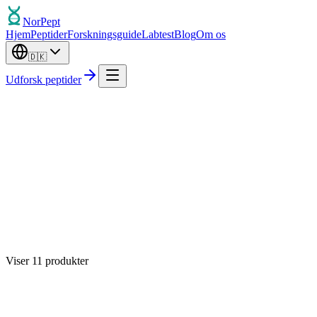
Nor
Pept
Hjem
Peptider
Forskningsguide
Labtest
Blog
Om os
🇩🇰
Udforsk peptider
Mest populære
Viser
11
produkter
Ikke på lager
4.8