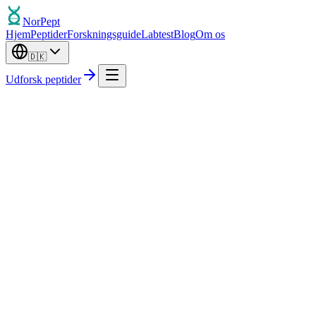
Nor
Pept
Hjem
Peptider
Forskningsguide
Labtest
Blog
Om os
🇩🇰
Udforsk peptider
Tredjepartstestet
Uafhængig labverificering