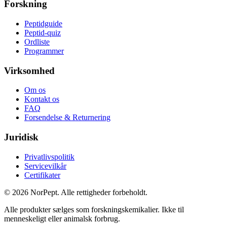
Forskning
Peptidguide
Peptid-quiz
Ordliste
Programmer
Virksomhed
Om os
Kontakt os
FAQ
Forsendelse & Returnering
Juridisk
Privatlivspolitik
Servicevilkår
Certifikater
©
2026
NorPept.
Alle rettigheder forbeholdt.
Alle produkter sælges som forskningskemikalier. Ikke til
menneskeligt eller animalsk forbrug.