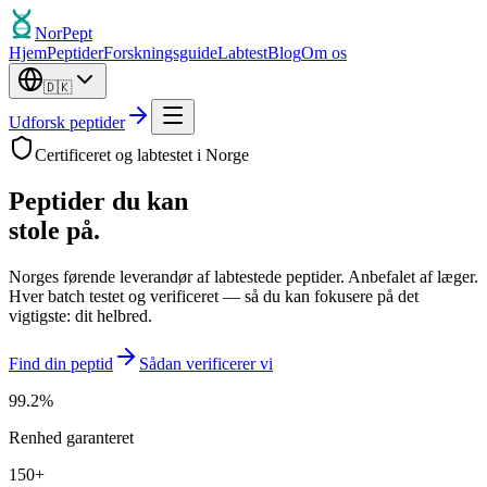
Nor
Pept
Hjem
Peptider
Forskningsguide
Labtest
Blog
Om os
🇩🇰
Udforsk peptider
Certificeret og labtestet i Norge
Peptider du kan
stole på.
Norges førende leverandør af labtestede peptider. Anbefalet af læger.
Hver batch testet og verificeret — så du kan fokusere på det
vigtigste: dit helbred.
Find din peptid
Sådan verificerer vi
99.2
%
Renhed garanteret
150
+