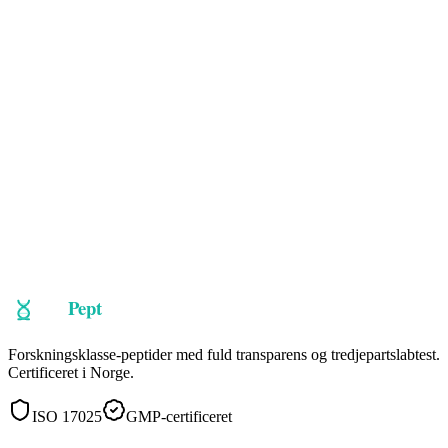
🇳🇴
Norge
Certificeret
Udforsk peptider
Tal med os
Forskningsklasse-peptider med fuld transparens og tredjepartslabtest.
Certificeret i Norge.
ISO 17025
GMP-certificeret