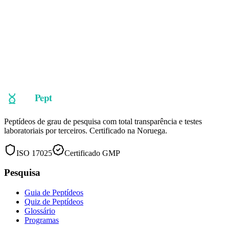
HGH-Fragment 176-191 é um fragmento modificado da molécula
de hormona do crescimento, especificamente a extremidade
responsável pelo metabolismo de gorduras. Demonstrou estimular a
lipólise e inibir a lipogénese sem os efeitos promotores de
crescimento do HGH completo.
Perda de Gordura
Energia
Músculo
99.0%
Pureza
Ver detalhes
Peptídeos de grau de pesquisa com total transparência e testes
laboratoriais por terceiros. Certificado na Noruega.
ISO 17025
Certificado GMP
Pesquisa
Guia de Peptídeos
Quiz de Peptídeos
Glossário
Programas