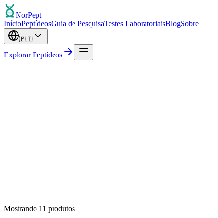
Nor
Pept
Início
Peptídeos
Guia de Pesquisa
Testes Laboratoriais
Blog
Sobre
🇵🇹
Explorar Peptídeos
Mais Popular
Mostrando
11
produtos