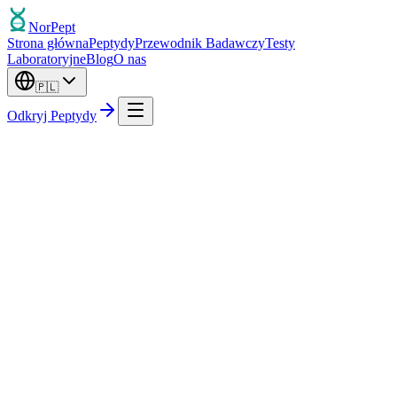
Nor
Pept
Strona główna
Peptydy
Przewodnik Badawczy
Testy
Laboratoryjne
Blog
O nas
🇵🇱
Odkryj Peptydy
Ważna informacja
Wszystkie produkty sprzedawane przez NorPept to chemikalia
badawcze przeznaczone wyłącznie do badań in vitro oraz celów
edukacyjnych. Nie są przeznaczone do spożycia przez ludzi ani