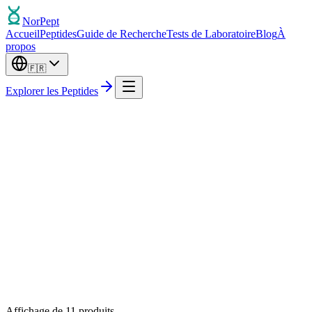
Nor
Pept
Accueil
Peptides
Guide de Recherche
Tests de Laboratoire
Blog
À
propos
🇫🇷
Explorer les Peptides
Plus Populaires
Affichage de
11
produits