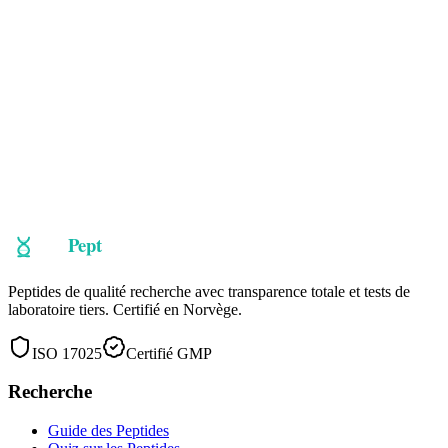
Human Growth Hormone Fragment 176-191
·
Vial · 5mg
HGH-Fragment 176-191 est un fragment modifié de la molécule
d'hormone de croissance, spécifiquement l'extrémité responsable du
métabolisme des graisses. Il a été démontré qu'il stimule la lipolyse
et inhibe la lipogenèse sans les effets de promotion de la croissance
du HGH complet.
Perte de Graisse
Énergie
Muscle
99.0%
Pureté
Voir les détails
Peptides de qualité recherche avec transparence totale et tests de
laboratoire tiers. Certifié en Norvège.
ISO 17025
Certifié GMP
Recherche
Guide des Peptides