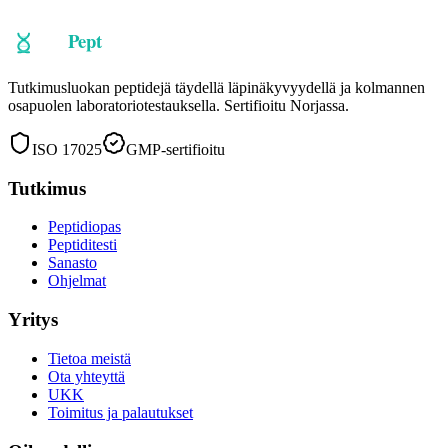
Lataa COA
Tutkimusluokan peptidejä täydellä läpinäkyvyydellä ja kolmannen
osapuolen laboratoriotestauksella. Sertifioitu Norjassa.
ISO 17025
GMP-sertifioitu
Tutkimus
Peptidiopas
Peptiditesti
Sanasto
Ohjelmat
Yritys
Tietoa meistä
Ota yhteyttä
UKK
Toimitus ja palautukset