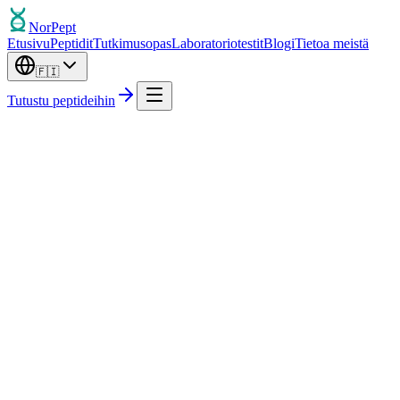
Nor
Pept
Etusivu
Peptidit
Tutkimusopas
Laboratoriotestit
Blogi
Tietoa meistä
🇫🇮
Tutustu peptideihin
Kolmannen osapuolen testaama
Riippumaton laboratoriovarmennus