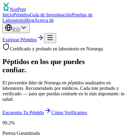
Nor
Pept
Inicio
Péptidos
Guía de Investigación
Pruebas de
Laboratorio
Blog
Acerca de
🇪🇸
Explorar Péptidos
Certificado y probado en laboratorio en Noruega
Péptidos en los que puedes
confiar.
El proveedor líder de Noruega en péptidos analizados en
laboratorio. Recomendado por médicos. Cada lote probado y
verificado — para que puedas centrarte en lo más importante: tu
salud.
Encuentra Tu Péptido
Cómo Verificamos
99.2
%
Pureza Garantizada