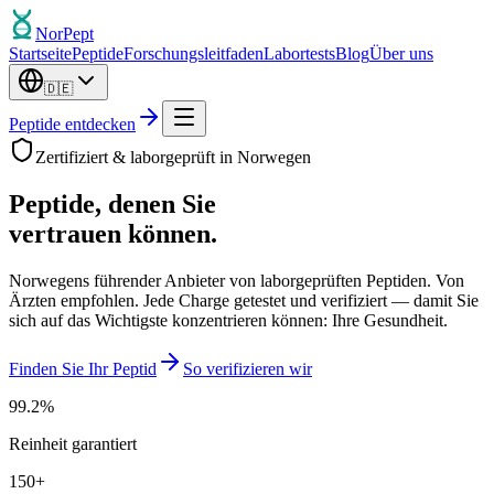
Nor
Pept
Startseite
Peptide
Forschungsleitfaden
Labortests
Blog
Über uns
🇩🇪
Peptide entdecken
Zertifiziert & laborgeprüft in Norwegen
Peptide, denen Sie
vertrauen können.
Norwegens führender Anbieter von laborgeprüften Peptiden. Von
Ärzten empfohlen. Jede Charge getestet und verifiziert — damit Sie
sich auf das Wichtigste konzentrieren können: Ihre Gesundheit.
Finden Sie Ihr Peptid
So verifizieren wir
99.2
%
Reinheit garantiert
150
+